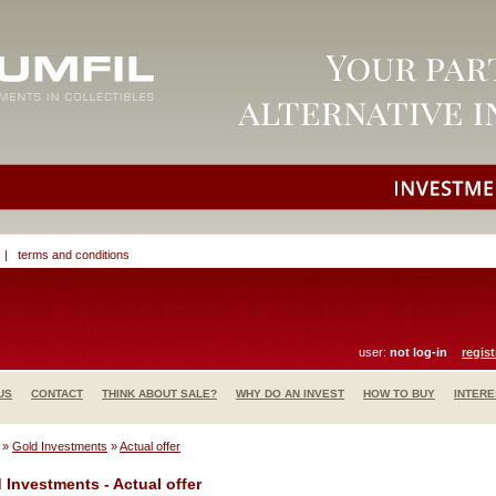
|
terms and conditions
user:
not log-in
regist
US
CONTACT
THINK ABOUT SALE?
WHY DO AN INVEST
HOW TO BUY
INTERE
»
Gold Investments
»
Actual offer
 Investments - Actual offer