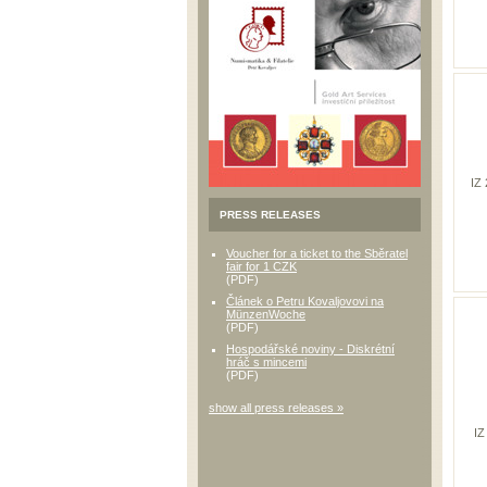
IZ
PRESS RELEASES
Voucher for a ticket to the Sběratel
fair for 1 CZK
(PDF)
Článek o Petru Kovaljovovi na
MünzenWoche
(PDF)
Hospodářské noviny - Diskrétní
hráč s mincemi
(PDF)
show all press releases »
IZ