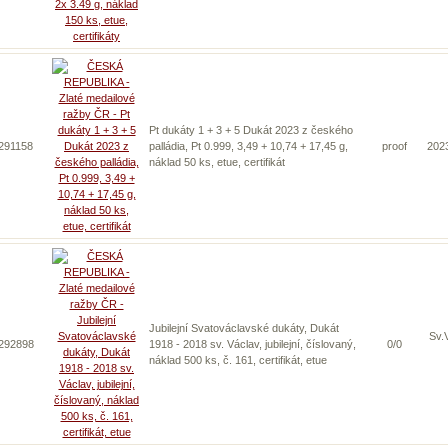
Pt dukáty 1 + 3 + 5 Dukát 2023 z českého
 291158
palládia, Pt 0.999, 3,49 + 10,74 + 17,45 g,
proof
202
náklad 50 ks, etue, certifikát
Jubilejní Svatováclavské dukáty, Dukát
Sv.
 292898
1918 - 2018 sv. Václav, jubilejní, číslovaný,
0/0
náklad 500 ks, č. 161, certifikát, etue