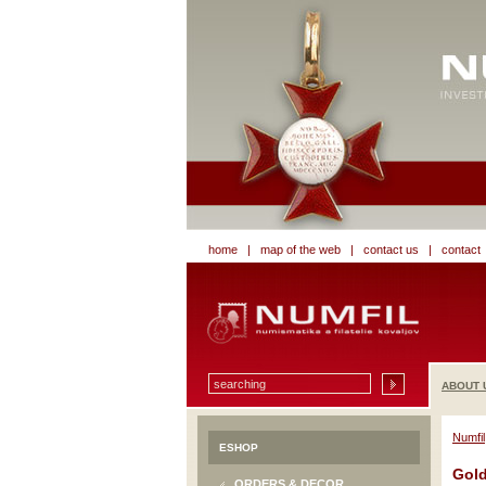
home
|
map of the web
|
contact us
|
contact
ABOUT 
Numfil
ESHOP
Gold
ORDERS & DECOR.