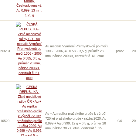
Au medaile Vymření Přemyslovců po meči
 293231
1306 - 2006, Au 0.585, 3,5 g, průměr 28
proof
20
mm, náklad 200 ks, certifikát č. 61, etue
Au + Ag replika pražského groše k výročí
720.let pražského groše - ražba 2020, Au
 16520
0/0
20
0.999 + Ag 0.999, 12 g + 6.5 g, průměr 28
mm, náklad 30 ks, etue, certifikát č. 25