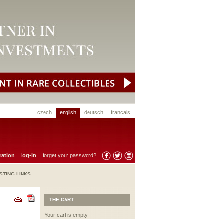
czech
english
deutsch
francais
ration
log-in
forget your password?
STING LINKS
THE CART
Your cart is empty.