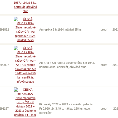
 291852
Au replika 5 h 1924, náklad 35 ks
proof
202
Au + Ag + Cu replika slovenského 5 h 1942,
 290907
proof
202
náklad 50 ks, certifikát, dřevěná etue
Pt dukáty 2022 + 2023 z českého palládia,
 291157
Pt 0.999, 2x 3.49 g, náklad 150 ks, etue,
proof
202
certifikáty