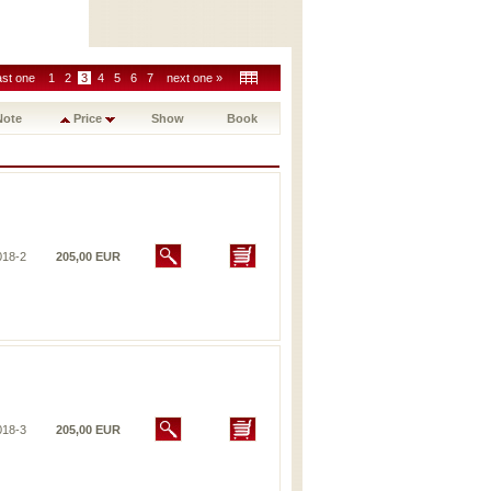
ast one
1
2
3
4
5
6
7
next one »
Note
Price
Show
Book
018-2
205,00 EUR
018-3
205,00 EUR