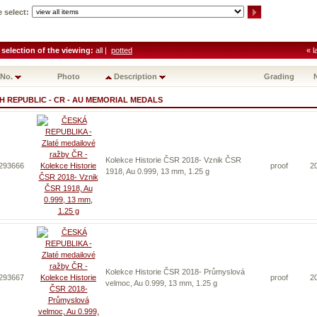
 select:
 selection of the viewing:
all |
potted
« l
No.
Photo
Description
Grading
H REPUBLIC - CR - AU MEMORIAL MEDALS
Kolekce Historie ČSR 2018- Vznik ČSR
 293666
proof
2
1918, Au 0.999, 13 mm, 1.25 g
Kolekce Historie ČSR 2018- Průmyslová
 293667
proof
2
velmoc, Au 0.999, 13 mm, 1.25 g