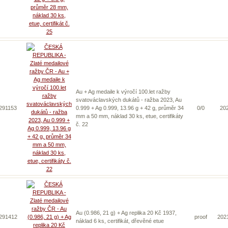
Au + Ag medaile k výročí 100.let ražby
svatováclavských dukátů - ražba 2023, Au
 291153
0.999 + Ag 0.999, 13.96 g + 42 g, průměr 34
0/0
20
mm a 50 mm, náklad 30 ks, etue, certifikáty
č. 22
Au (0.986, 21 g) + Ag replika 20 Kč 1937,
 291412
proof
202
náklad 6 ks, certifikát, dřevěné etue