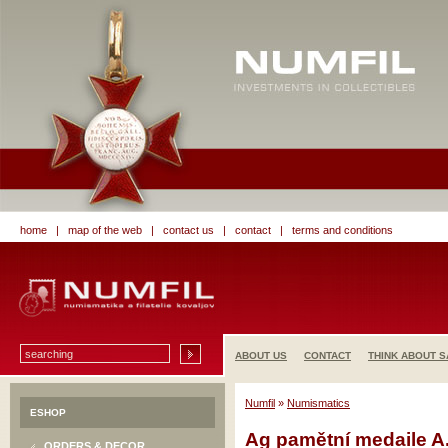
home
|
map of the web
|
contact us
|
contact
|
terms and conditions
ABOUT US
CONTACT
THINK ABOUT S
Numfil
»
Numismatics
ESHOP
Ag pamětní medaile A.
ORDERS & DECOR.