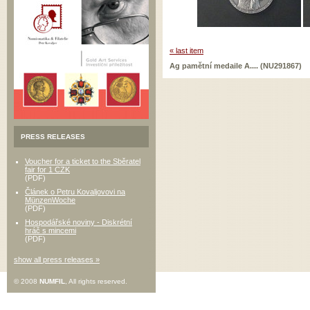
« last item
Ag pamětní medaile A.... (NU291867)
PRESS RELEASES
Voucher for a ticket to the Sběratel
fair for 1 CZK
(PDF)
Článek o Petru Kovaljovovi na
MünzenWoche
(PDF)
Hospodářské noviny - Diskrétní
hráč s mincemi
(PDF)
show all press releases »
© 2008
NUMFIL
, All rights reserved.