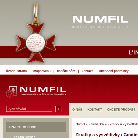
úvodní strana
|
mapa webu
|
napište nám
|
kontakt
|
obchodní podmínky
O NÁS
KONTAKT
CHCETE PRODAT?
Numfil
»
Faleristika
»
Zkratky a vysvětliv
ON-LINE OBCHOD
Zkratky a vysvětlivky / Gradi
FALERISTIKA