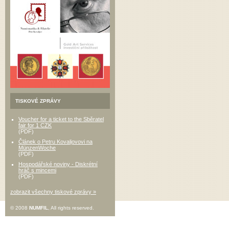
TISKOVÉ ZPRÁVY
Voucher for a ticket to the Sběratel
fair for 1 CZK
(PDF)
Článek o Petru Kovaljovovi na
MünzenWoche
(PDF)
Hospodářské noviny - Diskrétní
hráč s mincemi
(PDF)
zobrazit všechny tiskové zprávy »
© 2008
NUMFIL
, All rights reserved.