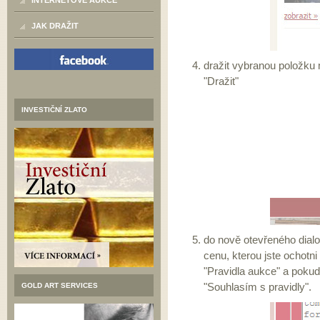
INTERNETOVÉ AUKCE
JAK DRAŽIT
dražit vybranou položku m
"Dražit"
INVESTIČNÍ ZLATO
do nově otevřeného dial
cenu, kterou jste ochotn
"Pravidla aukce" a pokud
"Souhlasím s pravidly".
GOLD ART SERVICES