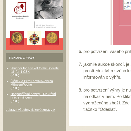
pro potvrzení vašeho příh
TISKOVÉ ZPRÁVY
jakmile aukce skončí, j
Voucher for a ticket to the Sběratel
prostřednictvím svého kon
fair for 1 CZK
(PDF)
informován o výhře.
Článek o Petru Kovaljovovi na
MünzenWoche
(PDF)
pro potvrzení výhry je n
Hospodářské noviny - Diskrétní
na odkaz v něm. Po klikn
hráč s mincemi
(PDF)
vydraženého zboží. Zde j
tlačítko "Odeslat".
zobrazit všechny tiskové zprávy »