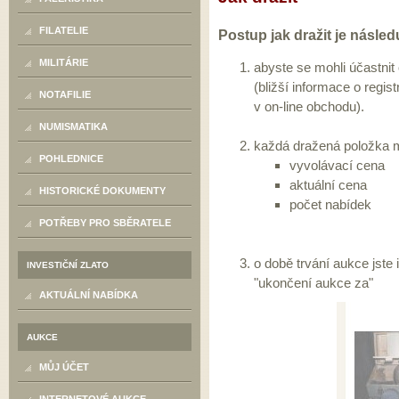
FILATELIE
Postup jak dražit je následu
MILITÁRIE
abyste se mohli účastnit 
(bližší informace o regis
NOTAFILIE
v on-line obchodu).
NUMISMATIKA
každá dražená položka m
POHLEDNICE
vyvolávací cena
aktuální cena
HISTORICKÉ DOKUMENTY
počet nabídek
POTŘEBY PRO SBĚRATELE
o době trvání aukce jste
INVESTIČNÍ ZLATO
"ukončení aukce za"
AKTUÁLNÍ NABÍDKA
AUKCE
MŮJ ÚČET