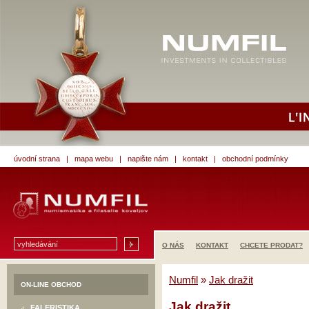
úvodní strana
|
mapa webu
|
napište nám
|
kontakt
|
obchodní podmínky
O NÁS
KONTAKT
CHCETE PRODAT?
Numfil
»
Jak dražit
ON-LINE OBCHOD
Jak dražit
FALERISTIKA