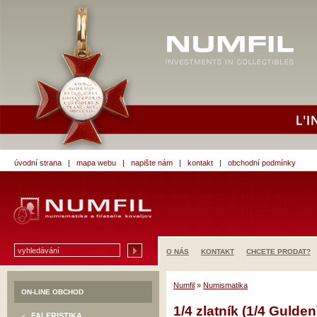
úvodní strana
|
mapa webu
|
napište nám
|
kontakt
|
obchodní podmínky
O NÁS
KONTAKT
CHCETE PRODAT?
Numfil
»
Numismatika
ON-LINE OBCHOD
1/4 zlatník (1/4 Gulde
FALERISTIKA