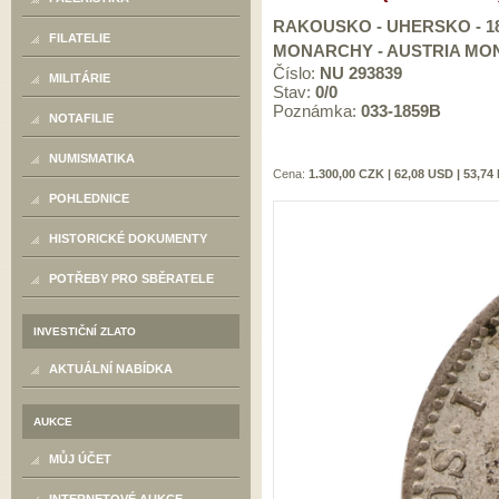
RAKOUSKO - UHERSKO - 184
FILATELIE
MONARCHY - AUSTRIA MONA
Číslo:
NU 293839
MILITÁRIE
Stav:
0/0
Poznámka:
033-1859B
NOTAFILIE
NUMISMATIKA
Cena:
1.300,00 CZK | 62,08 USD | 53,74
POHLEDNICE
HISTORICKÉ DOKUMENTY
POTŘEBY PRO SBĚRATELE
INVESTIČNÍ ZLATO
AKTUÁLNÍ NABÍDKA
AUKCE
MŮJ ÚČET