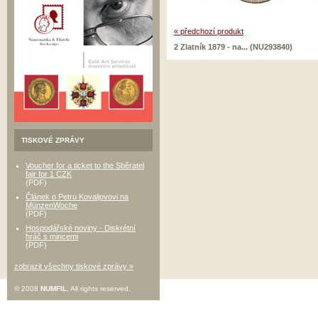
« předchozí produkt
2 Zlatník 1879 - na... (NU293840)
TISKOVÉ ZPRÁVY
Voucher for a ticket to the Sběratel
fair for 1 CZK
(PDF)
Článek o Petru Kovaljovovi na
MünzenWoche
(PDF)
Hospodářské noviny - Diskrétní
hráč s mincemi
(PDF)
zobrazit všechny tiskové zprávy »
© 2008
NUMFIL
, All rights reserved.