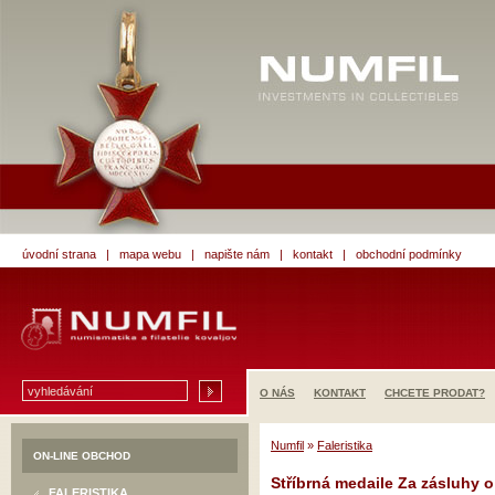
úvodní strana
|
mapa webu
|
napište nám
|
kontakt
|
obchodní podmínky
O NÁS
KONTAKT
CHCETE PRODAT?
Numfil
»
Faleristika
ON-LINE OBCHOD
Stříbrná medaile Za zásluhy
FALERISTIKA