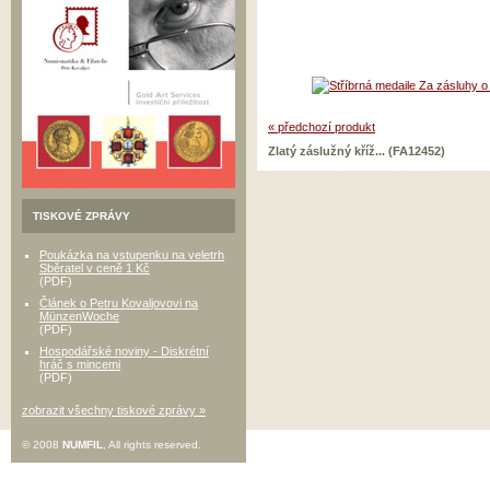
« předchozí produkt
Zlatý záslužný kříž... (FA12452)
TISKOVÉ ZPRÁVY
Poukázka na vstupenku na veletrh
Sběratel v ceně 1 Kč
(PDF)
Článek o Petru Kovaljovovi na
MünzenWoche
(PDF)
Hospodářské noviny - Diskrétní
hráč s mincemi
(PDF)
zobrazit všechny tiskové zprávy »
© 2008
NUMFIL
, All rights reserved.