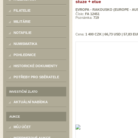
stuze + etue
EVROPA - RAKOUSKO (EUROPE - AU
FILATELIE
Číslo:
FA 12451
Poznámka:
719
MILITÁRIE
NOTAFILIE
Cena:
1 400 CZK | 66,73 USD | 57,83 E
NUMISMATIKA
POHLEDNICE
HISTORICKÉ DOKUMENTY
POTŘEBY PRO SBĚRATELE
INVESTIČNÍ ZLATO
AKTUÁLNÍ NABÍDKA
AUKCE
MŮJ ÚČET