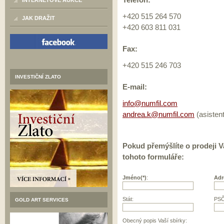
INTERNETOVÉ AUKCE
+420 515 264 570
JAK DRAŽIT
+420 603 811 031
Fax:
+420 515 246 703
INVESTIČNÍ ZLATO
E-mail:
info@numfil.com
andrea.k@numfil.com
(asisten
Pokud přemýšlíte o prodeji V
tohoto formuláře:
Jméno(*)
:
Adr
Stát:
PSČ
GOLD ART SERVICES
Obecný popis Vaší sbírky: