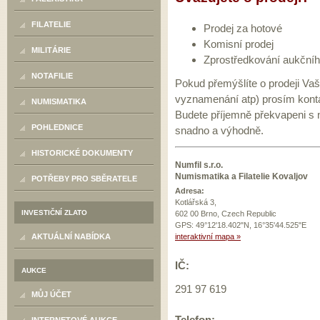
FILATELIE
Prodej za hotové
Komisní prodej
MILITÁRIE
Zprostředkování aukčníh
NOTAFILIE
Pokud přemýšlíte o prodeji Va
vyznamenání atp) prosím kontak
NUMISMATIKA
Budete příjemně překvapeni s n
POHLEDNICE
snadno a výhodně.
HISTORICKÉ DOKUMENTY
Numfil s.r.o.
Numismatika a Filatelie Kovaljov
POTŘEBY PRO SBĚRATELE
Adresa:
Kotlářská 3,
INVESTIČNÍ ZLATO
602 00 Brno, Czech Republic
GPS: 49°12'18.402"N, 16°35'44.525"E
interaktivní mapa »
AKTUÁLNÍ NABÍDKA
IČ:
AUKCE
291 97 619
MŮJ ÚČET
Telefon: