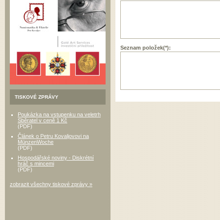
Seznam položek(*):
TISKOVÉ ZPRÁVY
Poukázka na vstupenku na veletrh
Sběratel v ceně 1 Kč
(PDF)
Článek o Petru Kovaljovovi na
MünzenWoche
(PDF)
Hospodářské noviny - Diskrétní
hráč s mincemi
(PDF)
zobrazit všechny tiskové zprávy »