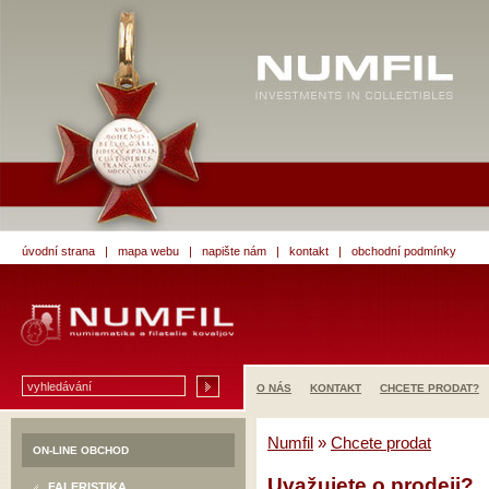
úvodní strana
|
mapa webu
|
napište nám
|
kontakt
|
obchodní podmínky
O NÁS
KONTAKT
CHCETE PRODAT?
Numfil
»
Chcete prodat
ON-LINE OBCHOD
Uvažujete o prodeji?
FALERISTIKA