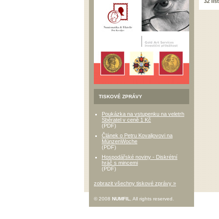
32 lis
TISKOVÉ ZPRÁVY
Poukázka na vstupenku na veletrh
Sběratel v ceně 1 Kč
(PDF)
Článek o Petru Kovaljovovi na
MünzenWoche
(PDF)
Hospodářské noviny - Diskrétní
hráč s mincemi
(PDF)
zobrazit všechny tiskové zprávy »
© 2008
NUMFIL
, All rights reserved.