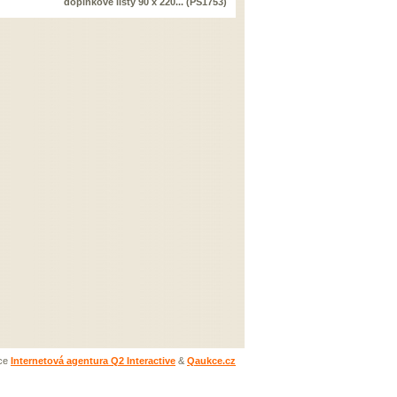
doplňkové listy 90 x 220... (PS1753)
ace
Internetová agentura Q2 Interactive
&
Qaukce.cz