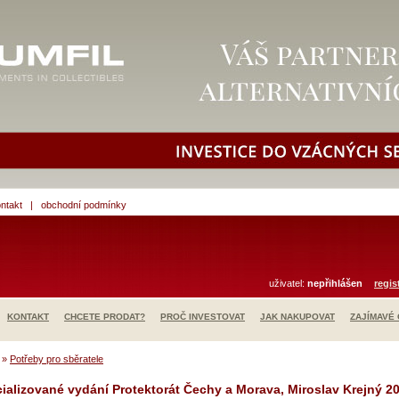
ntakt
|
obchodní podmínky
uživatel:
nepřihlášen
regis
KONTAKT
CHCETE PRODAT?
PROČ INVESTOVAT
JAK NAKUPOVAT
ZAJÍMAVÉ
»
Potřeby pro sběratele
ializované vydání Protektorát Čechy a Morava, Miroslav Krejný 20