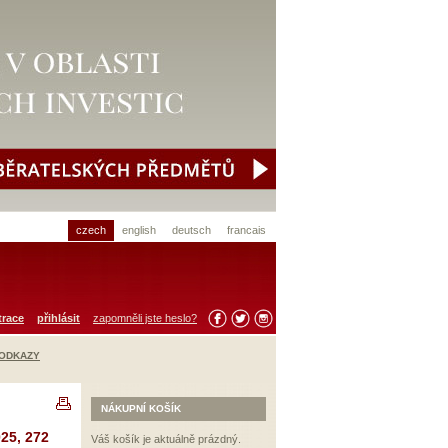
czech
english
deutsch
francais
trace
přihlásit
zapomněli jste heslo?
 ODKAZY
NÁKUPNÍ KOŠÍK
25, 272
Váš košík je aktuálně prázdný.