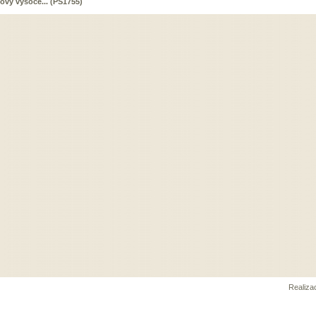
tový vysoce... (PS1755)
Realiz