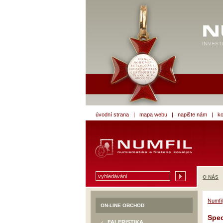
úvodní strana
|
mapa webu
|
napište nám
|
ko
O NÁS
Numfil
ON-LINE OBCHOD
Spec
FALERISTIKA