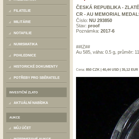
ČESKÁ REPUBLIKA - ZLAT
FILATELIE
CR - AU MEMORIAL MEDAL
Číslo:
NU 293850
MILITÁRIE
Stav:
proof
Poznámka:
2017-6
NOTAFILIE
NUMISMATIKA
##IZ##
Au 585, váha: 0.5 g, průměr: 
POHLEDNICE
HISTORICKÉ DOKUMENTY
Cena:
850 CZK | 40,44 USD | 35,12 EUR
POTŘEBY PRO SBĚRATELE
INVESTIČNÍ ZLATO
AKTUÁLNÍ NABÍDKA
AUKCE
MŮJ ÚČET