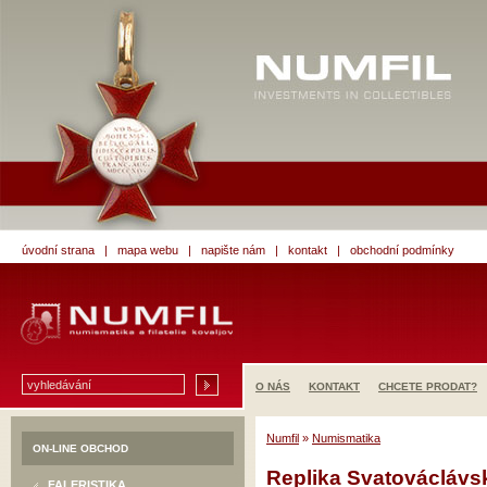
úvodní strana
|
mapa webu
|
napište nám
|
kontakt
|
obchodní podmínky
O NÁS
KONTAKT
CHCETE PRODAT?
Numfil
»
Numismatika
ON-LINE OBCHOD
Replika Svatováclávs
FALERISTIKA