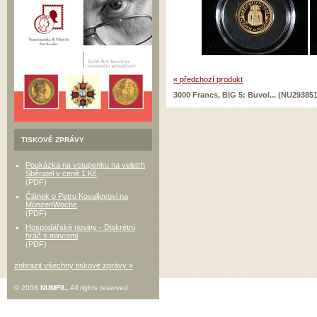
« předchozí produkt
3000 Francs, BIG 5: Buvol... (NU293851
TISKOVÉ ZPRÁVY
Poukázka na vstupenku na veletrh
Sběratel v ceně 1 Kč
(PDF)
Článek o Petru Kovaljovovi na
MünzenWoche
(PDF)
Hospodářské noviny - Diskrétní
hráč s mincemi
(PDF)
zobrazit všechny tiskové zprávy »
© 2008
NUMFIL
, All rights reserved.