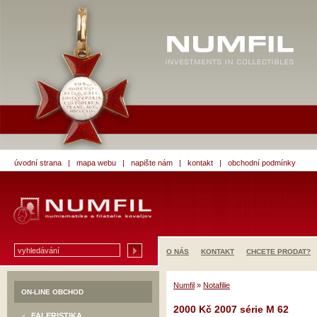
úvodní strana
|
mapa webu
|
napište nám
|
kontakt
|
obchodní podmínky
O NÁS
KONTAKT
CHCETE PRODAT?
Numfil
»
Notafilie
ON-LINE OBCHOD
2000 Kč 2007 série M 62
FALERISTIKA