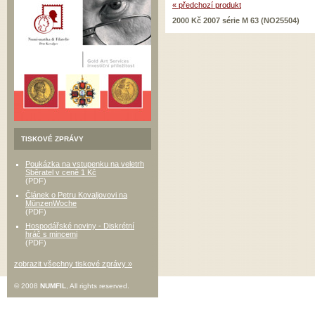
« předchozí produkt
2000 Kč 2007 série M 63 (NO25504)
TISKOVÉ ZPRÁVY
Poukázka na vstupenku na veletrh
Sběratel v ceně 1 Kč
(PDF)
Článek o Petru Kovaljovovi na
MünzenWoche
(PDF)
Hospodářské noviny - Diskrétní
hráč s mincemi
(PDF)
zobrazit všechny tiskové zprávy »
© 2008
NUMFIL
, All rights reserved.