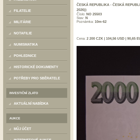
ČESKÁ REPUBLIKA - ČESKÁ REPUBLIK
2026))
FILATELIE
Číslo:
NO 25503
Stav:
N
Poznámka:
10m-62
MILITÁRIE
NOTAFILIE
Cena:
2 200 CZK | 104,56 USD | 90,65 
NUMISMATIKA
POHLEDNICE
HISTORICKÉ DOKUMENTY
POTŘEBY PRO SBĚRATELE
INVESTIČNÍ ZLATO
AKTUÁLNÍ NABÍDKA
AUKCE
MŮJ ÚČET