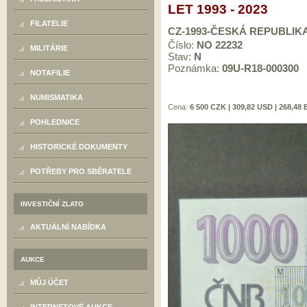
LET 1993 - 2023
FILATELIE
CZ-1993-ČESKÁ REPUBLIK
Číslo:
NO 22232
MILITÁRIE
Stav:
N
Poznámka:
09U-R18-000300
NOTAFILIE
NUMISMATIKA
Cena:
6 500 CZK | 309,82 USD | 268,48
POHLEDNICE
HISTORICKÉ DOKUMENTY
POTŘEBY PRO SBĚRATELE
INVESTIČNÍ ZLATO
AKTUÁLNÍ NABÍDKA
AUKCE
MŮJ ÚČET