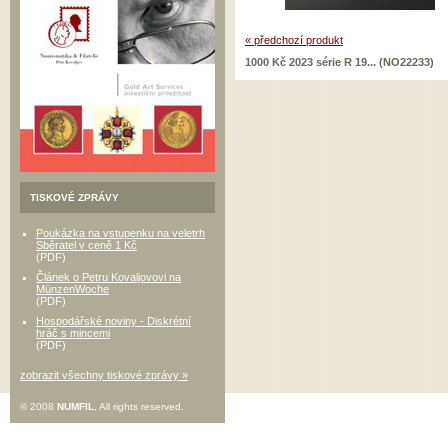
« předchozí produkt
1000 Kč 2023 série R 19... (NO22233)
TISKOVÉ ZPRÁVY
Poukázka na vstupenku na veletrh
Sběratel v ceně 1 Kč
(PDF)
Článek o Petru Kovaljovovi na
MünzenWoche
(PDF)
Hospodářské noviny - Diskrétní
hráč s mincemi
(PDF)
zobrazit všechny tiskové zprávy »
© 2008
NUMFIL
, All rights reserved.