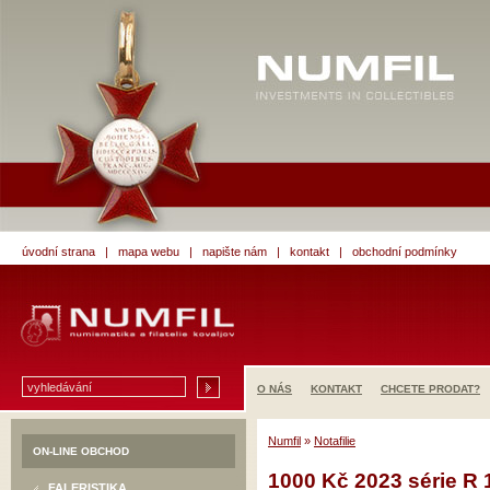
úvodní strana
|
mapa webu
|
napište nám
|
kontakt
|
obchodní podmínky
O NÁS
KONTAKT
CHCETE PRODAT?
Numfil
»
Notafilie
ON-LINE OBCHOD
1000 Kč 2023 série R 
FALERISTIKA