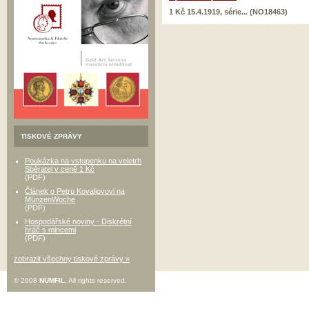
1 Kč 15.4.1919, série... (NO18463)
TISKOVÉ ZPRÁVY
Poukázka na vstupenku na veletrh
Sběratel v ceně 1 Kč
(PDF)
Článek o Petru Kovaljovovi na
MünzenWoche
(PDF)
Hospodářské noviny - Diskrétní
hráč s mincemi
(PDF)
zobrazit všechny tiskové zprávy »
© 2008
NUMFIL
, All rights reserved.