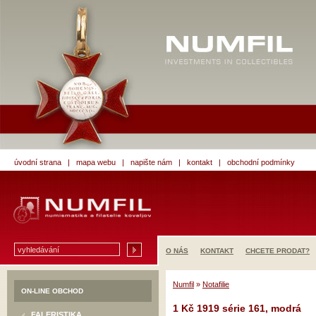
úvodní strana
|
mapa webu
|
napište nám
|
kontakt
|
obchodní podmínky
O NÁS
KONTAKT
CHCETE PRODAT?
Numfil
»
Notafilie
ON-LINE OBCHOD
1 Kč 1919 série 161, modrá
FALERISTIKA