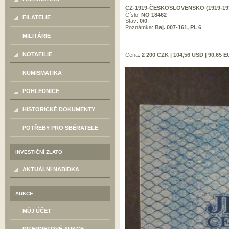
CZ-1919-ČESKOSLOVENSKO (1919-193
Číslo:
NO 18462
FILATELIE
Stav:
0/0
Poznámka:
Baj. 007-161, Pi. 6
MILITÁRIE
NOTAFILIE
Cena:
2 200 CZK | 104,56 USD | 90,65 
NUMISMATIKA
POHLEDNICE
HISTORICKÉ DOKUMENTY
POTŘEBY PRO SBĚRATELE
INVESTIČNÍ ZLATO
AKTUÁLNÍ NABÍDKA
AUKCE
MŮJ ÚČET