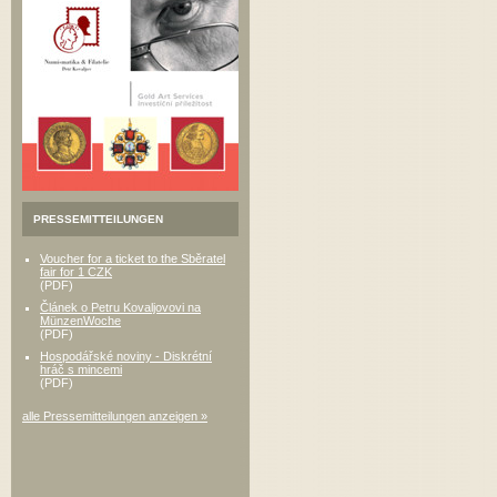
PRESSEMITTEILUNGEN
Voucher for a ticket to the Sběratel
fair for 1 CZK
(PDF)
Článek o Petru Kovaljovovi na
MünzenWoche
(PDF)
Hospodářské noviny - Diskrétní
hráč s mincemi
(PDF)
alle Pressemitteilungen anzeigen »