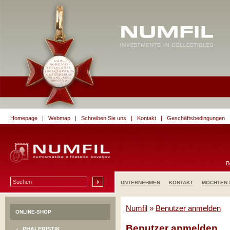
Homepage
|
Webmap
|
Schreiben Sie uns
|
Kontakt
|
Geschäftsbedingungen
B
UNTERNEHMEN
KONTAKT
MÖCHTEN 
Numfil
»
Benutzer anmelden
ONLINE-SHOP
Benutzer anmelden
PHALERISTIK