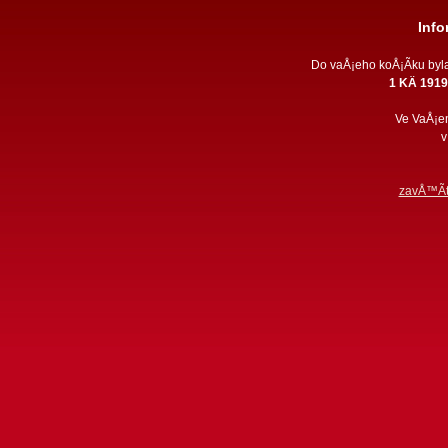
Inf
Do vaÅ¡eho koÅ¡Ã­ku by
1 KÄ 191
Ve VaÅ¡e
v
zavÅ™Ã­t