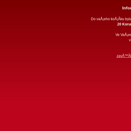
Inf
Do vaÅ¡eho koÅ¡Ã­ku by
20 Koru
Ve VaÅ¡e
v
zavÅ™Ã­t